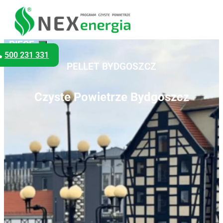
PIECE
500 231 331
NA
PELLET
BYDGOSZCZ
Czyste Powietrze Bydgoszcz