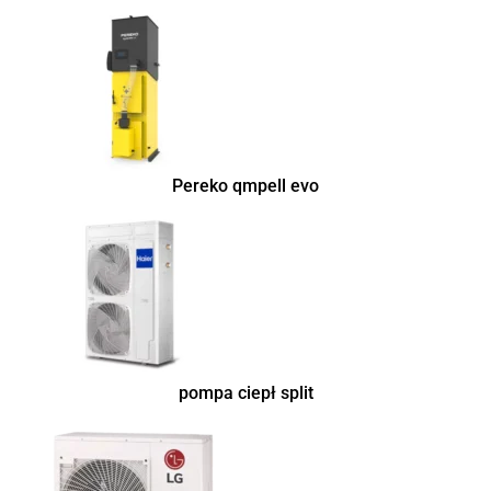
Pereko qmpell evo
pompa ciepł split