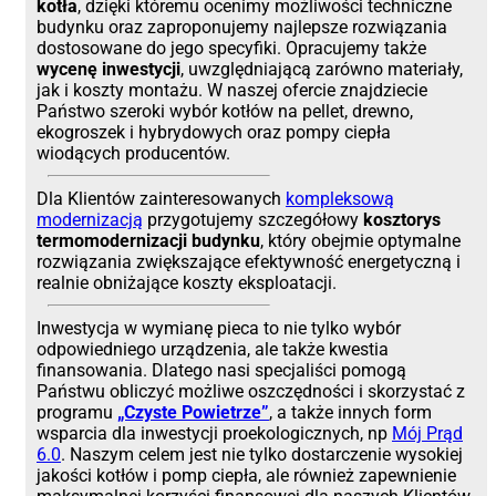
kotła
, dzięki któremu ocenimy możliwości techniczne
budynku oraz zaproponujemy najlepsze rozwiązania
dostosowane do jego specyfiki. Opracujemy także
wycenę inwestycji
, uwzględniającą zarówno materiały,
jak i koszty montażu. W naszej ofercie znajdziecie
Państwo szeroki wybór kotłów na pellet, drewno,
ekogroszek i hybrydowych oraz pompy ciepła
wiodących producentów.
Dla Klientów zainteresowanych
kompleksową
modernizacją
przygotujemy szczegółowy
kosztorys
termomodernizacji budynku
, który obejmie optymalne
rozwiązania zwiększające efektywność energetyczną i
realnie obniżające koszty eksploatacji.
Inwestycja w wymianę pieca to nie tylko wybór
odpowiedniego urządzenia, ale także kwestia
finansowania. Dlatego nasi specjaliści pomogą
Państwu obliczyć możliwe oszczędności i skorzystać z
programu
„Czyste Powietrze”
, a także innych form
wsparcia dla inwestycji proekologicznych, np
Mój Prąd
6.0
. Naszym celem jest nie tylko dostarczenie wysokiej
jakości kotłów i pomp ciepła, ale również zapewnienie