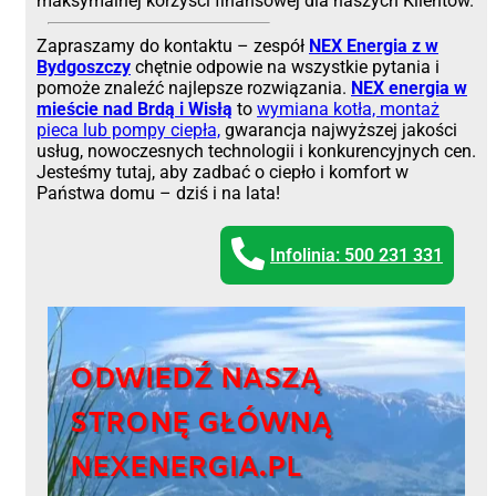
maksymalnej korzyści finansowej dla naszych Klientów.
Zapraszamy do kontaktu – zespół
NEX Energia z
w
Bydgoszczy
chętnie odpowie na wszystkie pytania i
pomoże znaleźć najlepsze rozwiązania.
NEX energia
w
mieście nad Brdą i Wisłą
to
wymiana kotła, montaż
pieca lub pompy ciepła,
gwarancja najwyższej jakości
usług, nowoczesnych technologii i konkurencyjnych cen.
Jesteśmy tutaj, aby zadbać o ciepło i komfort w
Państwa domu – dziś i na lata!
Infolinia: 500 231 331
ODWIEDŹ NASZĄ
STRONĘ GŁÓWNĄ
NEXENERGIA.PL