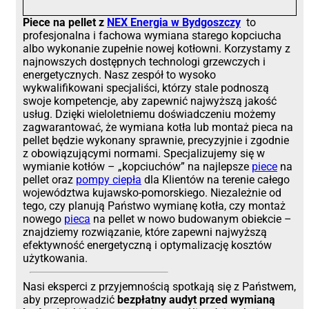
Piece na pellet z
NEX Energia
w Bydgoszczy
to
profesjonalna i fachowa wymiana starego kopciucha
albo wykonanie zupełnie nowej kotłowni. Korzystamy z
najnowszych dostępnych technologi grzewczych i
energetycznych. Nasz zespół to wysoko
wykwalifikowani specjaliści, którzy stale podnoszą
swoje kompetencje, aby zapewnić najwyższą jakość
usług. Dzięki wieloletniemu doświadczeniu możemy
zagwarantować, że wymiana kotła lub montaż pieca na
pellet będzie wykonany sprawnie, precyzyjnie i zgodnie
z obowiązującymi normami. Specjalizujemy się w
wymianie kotłów – „kopciuchów” na najlepsze
piece
na
pellet oraz
pompy ciepła
dla Klientów na terenie całego
województwa
kujawsko-pomorskiego
. Niezależnie od
tego, czy planują Państwo wymianę kotła, czy montaż
nowego
pieca
na pellet w nowo budowanym obiekcie –
znajdziemy rozwiązanie, które zapewni najwyższą
efektywność energetyczną i optymalizację kosztów
użytkowania.
Nasi eksperci z przyjemnością spotkają się z Państwem,
aby przeprowadzić
bezpłatny audyt przed wymianą