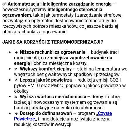
✅
Automatyzacja i inteligentne zarządzanie energią
–
nowoczesne systemy
inteligentnego sterowania
ogrzewaniem
, takie jak termostaty i zarządzanie strefowe,
pozwalają na optymalne dostosowanie temperatury do
rzeczywistych potrzeb mieszkańców, co jeszcze bardziej
obniża rachunki za ogrzewanie.
JAKIE SĄ KORZYŚCI Z TERMOMODERNIZACJI?
🔹
Niższe rachunki za ogrzewanie
– budynek traci
mniej ciepła, co
zmniejsza zapotrzebowanie na
energię
i obniża miesięczne koszty.
🔹
Większy komfort cieplny
– stabilna temperatura we
wnętrzach bez gwałtownych spadków i przeciągów.
🔹
Lepsza jakość powietrza
– redukcja emisji CO2 i
pyłów PM10 oraz PM2.5 poprawia jakość powietrza w
okolicy.
🔹
Wyższa wartość nieruchomości
– domy z dobrą
izolacją i nowoczesnym systemem ogrzewania są
bardziej atrakcyjne na rynku nieruchomości.
🔹
Dostęp do dofinansowań
– program
„
Czyste
Powietrze
„
i inne dotacje umożliwiają znaczną
redukcję kosztów inwestycji.