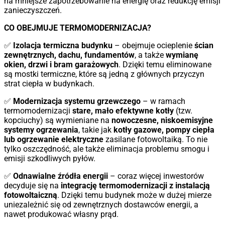
na mniejsze zapotrzebowanie na energię oraz redukcję emisji
zanieczyszczeń.
CO OBEJMUJE TERMOMODERNIZACJA?
✅
Izolacja termiczna budynku
– obejmuje ocieplenie
ścian
zewnętrznych, dachu, fundamentów
, a także
wymianę
okien, drzwi i bram garażowych
. Dzięki temu eliminowane
są mostki termiczne, które są jedną z głównych przyczyn
strat ciepła w budynkach.
✅
Modernizacja systemu grzewczego
– w ramach
termomodernizacji
stare, mało efektywne kotły
(tzw.
kopciuchy) są wymieniane na
nowoczesne, niskoemisyjne
systemy ogrzewania
, takie jak
kotły gazowe, pompy ciepła
lub ogrzewanie elektryczne
zasilane fotowoltaiką. To nie
tylko oszczędność, ale także eliminacja problemu smogu i
emisji szkodliwych pyłów.
✅
Odnawialne źródła energii
– coraz więcej inwestorów
decyduje się na
integrację termomodernizacji z instalacją
fotowoltaiczną
. Dzięki temu budynek może w dużej mierze
uniezależnić się od zewnętrznych dostawców energii, a
nawet produkować własny prąd.