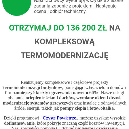
Nasi fachowcy wykonują wszystkie zlecone
zadania zgodnie z projektem. Następuje
ocena i odbiór techniczny.
OTRZYMAJ DO 136 200 ZŁ
NA
KOMPLEKSOWĄ
TERMOMODERNIZACJĘ
Realizujemy kompleksowe i częściowe projekty
termomodernizacji budynków
, pomagając właścicielom domów i
firm
zmniejszyć koszty ogrzewania nawet o 60%
. Nasze usługi
obejmują
ocieplenie ścian i dachów, wymianę okien i drzwi,
modernizację systemów grzewczych
oraz instalację odnawialnych
źródeł energii, takich jak
pompy ciepła i fotowoltaika
.
Dzięki programowi
„
Czyste Powietrze
„
możesz uzyskać
wysokie
dofinansowanie
, które pokryje znaczną część kosztów inwestycji.
Nasi specjaliści pomogą Ci dobrać
najlepsze rozwiązania