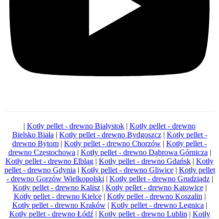
|
Kotły pellet - drewno Białystok
|
Kotły pellet - drewno
Bielsko Biała
|
Kotły pellet - drewno Bydgoszcz
|
Kotły pellet -
drewno Bytom
|
Kotły pellet - drewno Chorzów
|
Kotły pellet -
drewno Częstochowa
|
Kotły pellet - drewno Dąbrowa Górnicza
|
Kotły pellet - drewno Elbląg
|
Kotły pellet - drewno Gdańsk
|
Kotły
pellet - drewno Gdynia
|
Kotły pellet - drewno Gliwice
|
Kotły pellet
- drewno Gorzów Wielkopolski
|
Kotły pellet - drewno Grudziądz
|
Kotły pellet - drewno Kalisz
|
Kotły pellet - drewno Katowice
|
Kotły pellet - drewno Kielce
|
Kotły pellet - drewno Koszalin
|
Kotły pellet - drewno Kraków
|
Kotły pellet - drewno Legnica
|
Kotły pellet - drewno Łódź
|
Kotły pellet - drewno Lublin
|
Kotły