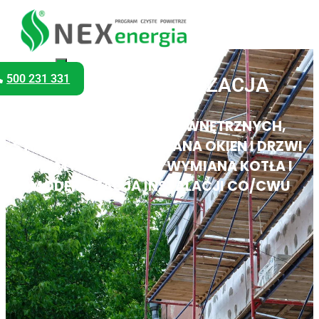
500 231 331
TERMOMODERNIZACJA
DOCIEPLENIE ŚCIAN ZEWNĘTRZNYCH,
STROPU, DACHU, WYMIANA OKIEN I DRZWI,
BRAMY GARAŻOWE, WYMIANA KOTŁA I
MODERNIZACJA INSTALACJI CO/CWU